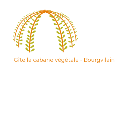
en
Gîte la cabane végétale - Bourgvilain
Bourgone
du
Sud